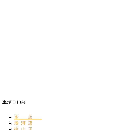
車場：10台
本店
粉河店
桃山店