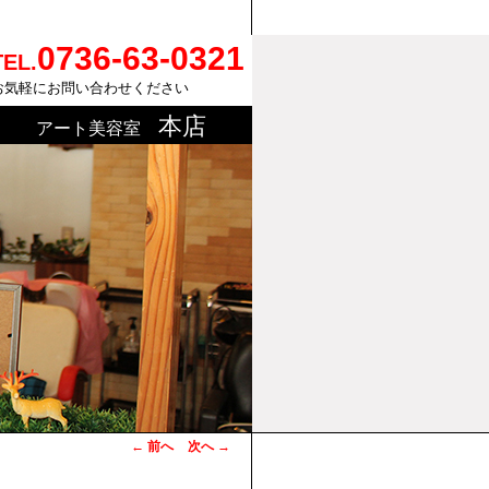
0736-63-0321
TEL.
お気軽にお問い合わせください
本店
アート美容室
投稿ナビゲーシ
←
前へ
次へ
→
ョン